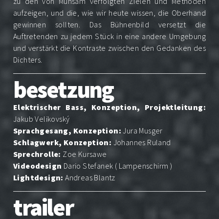
bilder
zu den von Mühsam verfolgten Zielen und Methoden
aufzeigen, und die, wie wir heute wissen, die Oberhand
booking
gewinnen sollten. Das Bühnenbild versetzt die
Auftretenden zu jedem Stück in eine andere Umgebung
und verstärkt die Kontraste zwischen den Gedanken des
Dichters.
besetzung
Elektrischer Bass, Konzeption, Projektleitung:
Jakub Velikovský
Sprachgesang, Konzeption:
Jura Musger
Schlagwerk, Konzeption:
Johannes Ruland
Sprechrolle:
Zoe Kursawe
Videodesign
Dario Stefanek ( Lampenschirm )
Lightdesign:
Andreas Blantz
trailer