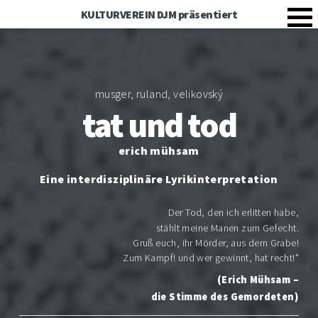
KULTURVEREIN DJM präsentiert
musger, ruland, velikovský
tat und tod
erich mühsam
Eine interdisziplinäre Lyrikinterpretation
Der Tod, den ich erlitten habe,
stählt meine Manen zum Gefecht.
Gruß euch, ihr Mörder, aus dem Grabe!
Zum Kampf! und wer gewinnt, hat recht!"
(Erich Mühsam –
die Stimme des Gemordeten)