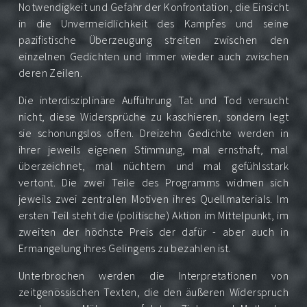
Notwendigkeit und Gefahr der Konfrontation, die Einsicht
in die Unvermeidlichkeit des Kampfes und seine
pazifistische Überzeugung streiten zwischen den
einzelnen Gedichten und immer wieder auch zwischen
deren Zeilen.
Home
Die interdisziplinäre Aufführung Tat und Tod versucht
nicht, diese Widersprüche zu kaschieren, sondern legt
tat
sie schonungslos offen. Dreizehn Gedichte werden in
ihrer jeweils eigenen Stimmung, mal ernsthaft, mal
und
überzeichnet, mal nüchtern und mal gefühlsstark
vertont. Die zwei Teile des Programms widmen sich
tod
jeweils zwei zentralen Motiven ihres Quellmaterials. Im
ersten Teil steht die (politische) Aktion im Mittelpunkt, im
besetzung
zweiten der höchste Preis der dafür - aber auch in
Ermangelung ihres Gelingens zu bezahlen ist.
trailer
Unterbrochen werden die Interpretationen von
zeitgenössischen Texten, die den äußeren Widerspruch