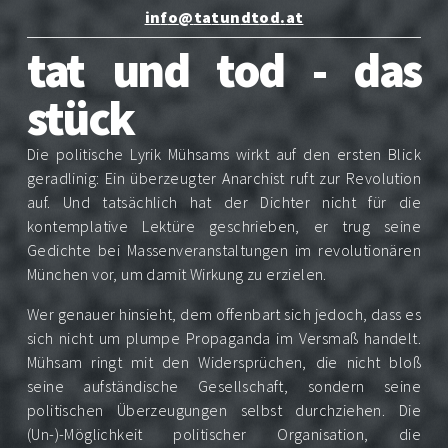
i
n
f
o
@
t
a
t
u
n
d
t
o
d
.
a
t
tat und tod - das
stück
Die politische Lyrik Mühsams wirkt auf den ersten Blick
geradlinig: Ein überzeugter Anarchist ruft zur Revolution
auf. Und tatsächlich hat der Dichter nicht für die
kontemplative Lektüre geschrieben, er trug seine
Gedichte bei Massenveranstaltungen im revolutionären
München vor, um damit Wirkung zu erzielen.
Wer genauer hinsieht, dem offenbart sich jedoch, dass es
sich nicht um plumpe Propaganda im Versmaß handelt.
Mühsam ringt mit den Widersprüchen, die nicht bloß
seine aufständische Gesellschaft, sondern seine
politischen Überzeugungen selbst durchziehen. Die
(Un-)-Möglichkeit politischer Organisation, die